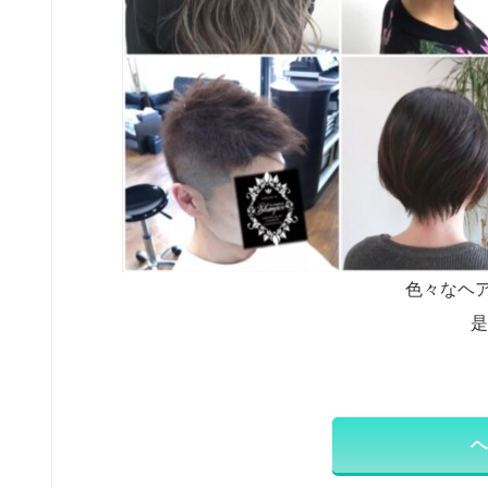
色々なヘ
是
ヘ