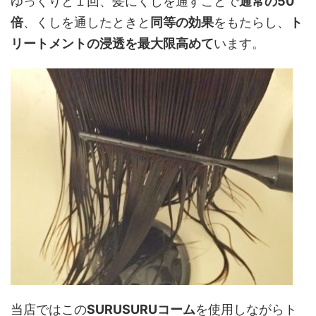
ゆっくりと１回、髪にくしを通すことで
通常の50
倍
、くしを通したときと
同等の効果
をもたらし、
ト
リートメントの浸透を最大限高めて
います。
当店ではこの
SURUSURUコーム
を使用しながらト