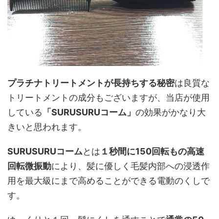
プラチナトリートメントが長持ちする秘密
は良質な
トリートメントの成分もございますが、当店が使用
している
「SURUSURUコーム」
の効果がかなり大
きいと思われます。
SURUSURUコーム
とは
１秒間に150回転もの高速
回転微振動
により、髪に優しく毛髪内部への浸透作
用を最大級にまで高めることができる電動のくしで
す。