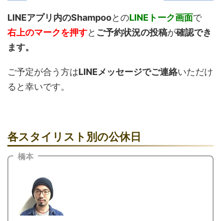
LINEアプリ内のShampoo
との
LINEトーク画面
で
右上のマークを押す
と
ご予約状況の投稿
が
確認でき
ます。
ご予定が合う方は
LINEメッセージでご連絡
いただけ
ると幸いです。
各スタイリスト別の公休日
橋本