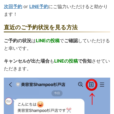
次回予約
or
LINE予約
にご協力いただけると助かり
ます！
直近のご予約状況を見る方法
ご予約の状況
は
LINEの投稿
で
ご確認
していただける
と幸いです。
キャンセルが出た場合
も
LINEの投稿
で告知
させてい
ただきます。