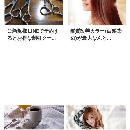
ご新規様 LINEで予約す
髪質改善カラー(白髪染
るとお得な割引クーポ
め)が最大なんと
ンで料金が20％OFF
「1100円引き」お得な
回数券カラーパスポー
ト