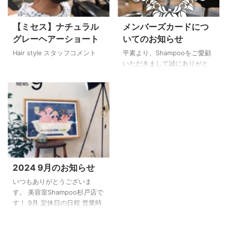
【ミセス】ナチュラル
メンバーズカードにつ
グレーヘアーショート
いてのお知らせ
Hair style スタッフコメント
平素より、Shampooをご愛顧
いただきまして誠にありがと
うございます。 この度物価高
や、維持費の高騰もあり、大
変申し訳ございませんが、メ
ンバーズカードの内容を2024
年10月1日から変更させていた
だく運びとなりました。 変更
前 2,000円で1ポイント 変更
後 2,500円で1ポイント 変更
前 15ポイントで500円引きで
2024 9月のお知らせ
使うか選べる 変更後 15ポイ
ントでは使えず、25ポイント
いつもありがとうございま
で1,000円引きのみ ※お手元の
す。 美容室Shampoo杉戸店で
メンバーズカードに記載の内
す！ 9月 定休日の日程 営業時
容と相違点が出てしまいます
間は 平日が9：30～ 土、日、
が、何卒ご理解いただけると
祝日が9：30～ 毎週火曜日は