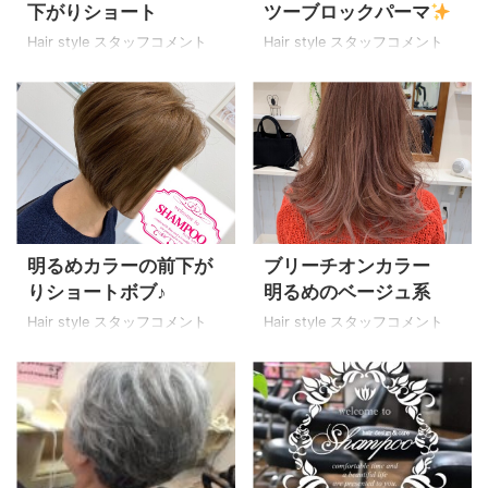
下がりショート
ツーブロックパーマ
島 11/6(水) 11/15(金)
10/21(月) 福澤 10/5(土)
11/27(水) Shampo ...
10/6(日) 10/7(月)△
Hair style スタッフコメント
Hair style スタッフコメント
10/13(日) 10/18(金)14時まで
10/1 ...
明るめカラーの前下が
ブリーチオンカラー
りショートボブ♪
明るめのベージュ系
Hair style スタッフコメント
Hair style スタッフコメント