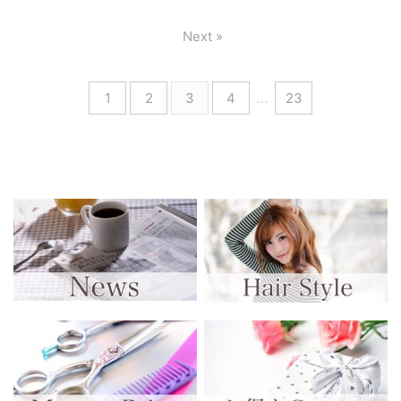
幸いです。 よ ...
定休日とさせていただきま
す。 【重要】 ※9月18日(第3水
Next »
曜)は定休日とさせていただき
ます！ お知らせ お得なキャン
ペーンのお知らせです！ 駐車
1
2
3
4
…
23
場のお知らせ お店の前の駐車
スペースが空いてない場合は
第２駐車場をご利用いただけ
ると幸いです。 ご予約につい
て スタッフ全員がシャンプー
中だったり、薬剤を使用して
いる最中で、お電話に出られ
ないことが多くなっており ...