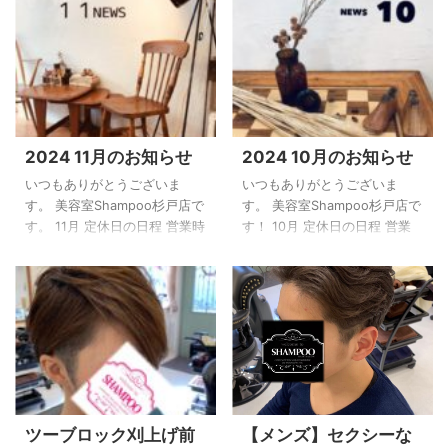
【重要】 ※1月の第3水曜は営
す。 【重要】 ※12月18日(第3
業します！ ※1/1～1/3は定休日
水曜)は営業します！ ※12/31～
とさせていただきます。 各ス
1/3は定休日とさせていただき
タイリスト別の公休日 橋本 國
ます。 12月はご予約の混雑が
分 1/10(金) 1/17(金)
予想されます！ 直前、前日、
1/22(水) 1/27(月) 小島
当日のご予約ですと、年内12
1/8(水) 1/15(水) 1/24(金)
月中のご予約が取れなくなっ
2024 11月のお知らせ
2024 10月のお知らせ
1/29(水) Shampooオリジナル
てしまい、最悪、来年の予約
ヘアカタログ 色々なヘアスタ
になってしまう恐れがござい
いつもありがとうございま
いつもありがとうございま
イルを掲載しています♪ 是非ご
ます。 ｢絶対に12月中に髪のお
す。 美容室Shampoo杉戸店で
す。 美容室Shampoo杉戸店で
参考にどうぞ！ &n ...
手入れをしたい！｣という方は
す。 11月 定休日の日程 営業時
す！ 10月 定休日の日程 営業
早めのご予約をおすすめしま
間は9：30～ 毎週火曜日は定
時間は9：30～ 毎週火曜日は
す！ 【超お得 ...
休日とさせていただきます。
定休日とさせていただきま
【重要】※11月20日(第3水曜)
す。 【重要】※10月16日(第3
は定休日とさせていただきま
水曜)は定休日とさせていただ
す！ お知らせ 各スタイリスト
きます！ お知らせ 直近のご予
別の公休日 橋本 國分
約状況 ご予定が合う方はLINE
11/1(金) 11/7(木) 11/13(水)
メッセージでご連絡いただけ
11/29(金) 福澤 11/1(金)13時ま
ると幸いです。 各スタイリス
で 11/9(土) 11/16(土)
ト別の公休日 橋本 國分
ツーブロック刈上げ前
【メンズ】セクシーな
11/17(日)予備日 11/24(日) 小
10/2(水) 10/11(金)